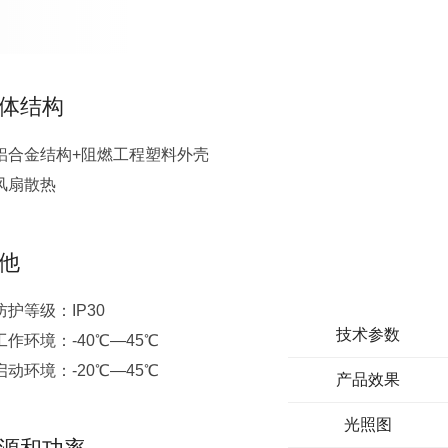
体结构
铝合金结构+阻燃工程塑料外壳
风扇散热
他
防护等级：IP30
技术参数
工作环境：-40℃—45℃
启动环境：-20℃—45℃
产品效果
光照图