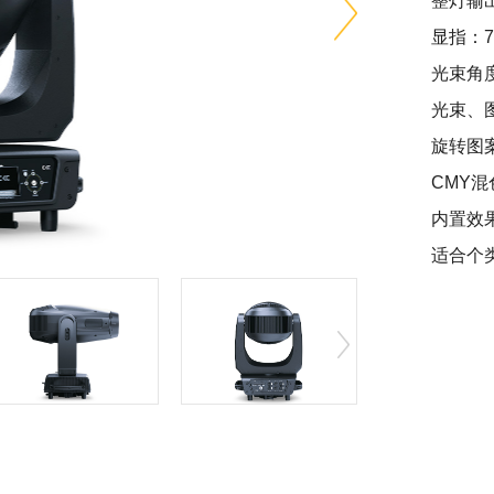
整灯输出
显指：72
光束角度：
光束、
旋转图案
CMY混
内置效
适合个