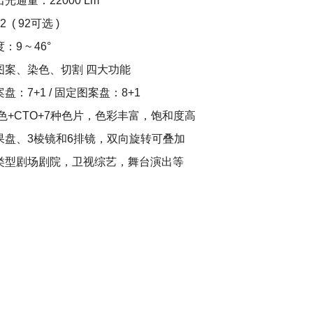
光通量：22000 Lm
 ( 92可选 )
9 ~ 46°
图案、染色、切割 四大功能
盘：7+1 / 固定图案盘：8+1
色+CTO+7种色片，色彩丰富，饱和度高
果盘、3棱镜和6排镜，双向旋转可叠加
类型剧场剧院，卫视综艺，舞台演出等