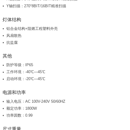
Y轴扫描：270°8BIT/16BIT精准扫描
灯体结构
铝合金结构+阻燃工程塑料外壳
风扇散热
抗盐腐
其他
防护等级：IP65
工作环境：-40℃—45℃
启动环境：-20℃—45℃
电源和功率
输入电压：AC 100V-240V 50/60HZ
额定功率：1800W
功率因数：0.99
尺寸重量