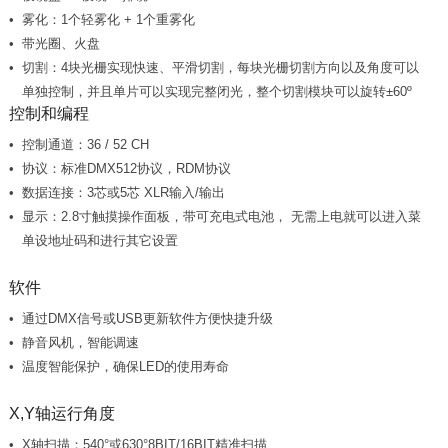
雾化：1个轻雾化 + 1个重雾化
带光圈、火盘
单独控制，并且单片可以实现完整闭光，整个切割模块可以旋转±60º
控制和编程
控制通道：36 / 52 CH
协议：标准DMX512协议，RDM协议
数据连接：3芯或5芯 XLR输入/输出
单设地址码和进行其它设置
软件
通过DMX信号或USB更新软件方便快捷升级
静音风机，智能调速
温度智能保护，确保LED的使用寿命
X,Y轴运行角度
X轴扫描：540°或630°8BIT/16BIT精准扫描