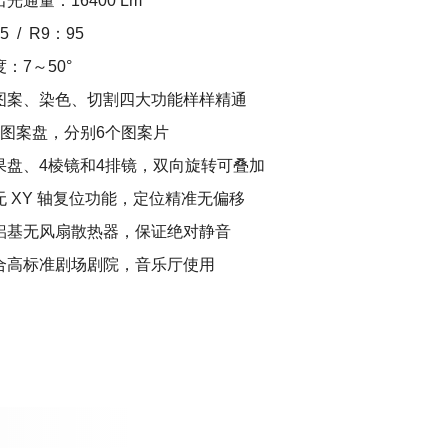
光通量：16400 Lm
 / R9：95
：7～50°
图案、染色、切割四大功能样样精通
转图案盘，分别6个图案片
果盘、4棱镜和4排镜，双向旋转可叠加
无 XY 轴复位功能，定位精准无偏移
铝基无风扇散热器，保证绝对静音
合高标准剧场剧院，音乐厅使用