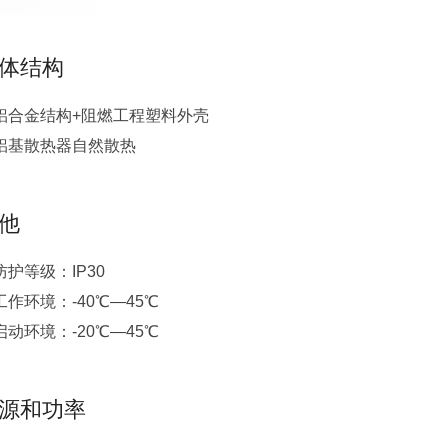
体结构
铝合金结构+阻燃工程塑料外壳
铝基散热器自然散热
他
防护等级：IP30
工作环境：-40℃—45℃
启动环境：-20℃—45℃
源和功率