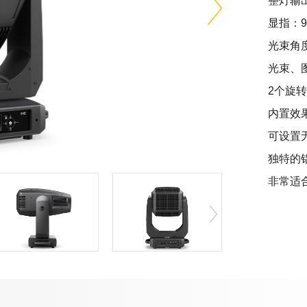
整灯输出
显指：95
光束角度
光束、
2个旋
内置效
可设置
独特的
非常适